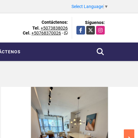
Select Language
▼
Contáctenos:
Síguenos:
Tel.
+5073838026
Facebook
X
Instagram
Cel.
+50768370026
-
ÁCTENOS