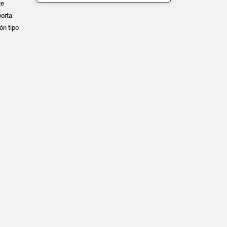
te
porta
ón tipo