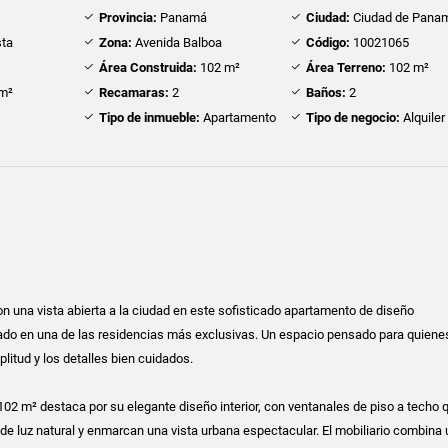
Provincia:
Panamá
Ciudad:
Ciudad de Pana
sta
Zona:
Avenida Balboa
Código:
10021065
Área Construida:
102 m²
Área Terreno:
102 m²
m²
Recamaras:
2
Baños:
2
Tipo de inmueble:
Apartamento
Tipo de negocio:
Alquiler
con una vista abierta a la ciudad en este sofisticado apartamento de diseño
do en una de las residencias más exclusivas. Un espacio pensado para quiene
plitud y los detalles bien cuidados.
02 m² destaca por su elegante diseño interior, con ventanales de piso a techo 
de luz natural y enmarcan una vista urbana espectacular. El mobiliario combina u