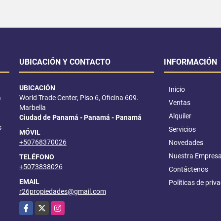
UBICACIÓN Y CONTACTO
INFORMACIÓN
UBICACIÓN
Inicio
a
World Trade Center, Piso 6, Oficina 609.
Ventas
Marbella
Alquiler
Ciudad de Panamá - Panamá - Panamá
s
Servicios
MÓVIL
+50768370026
Novedades
Nuestra Empres
TELÉFONO
+5073838026
Contáctenos
EMAIL
Políticas de priv
r26propiedades@gmail.com
Facebook
X
Instagram