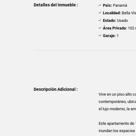
Detalles del inmueble :
País:
Panamá
Localidad:
Bella Vi
Estado:
Usado
Área Privada:
102 
Garaje:
1
Descripción Adicional :
Vive en un piso alto 
contemporáneo, ubica
el lujo moderno, la am
Este apartamento de 1
inundan los espacios 