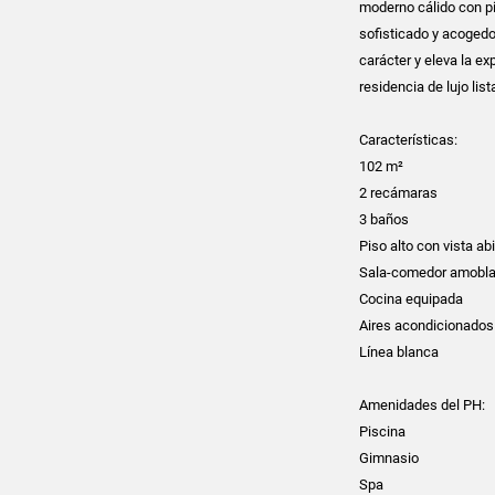
moderno cálido con pi
sofisticado y acogedo
carácter y eleva la ex
residencia de lujo list
Características:
102 m²
2 recámaras
3 baños
Piso alto con vista ab
Sala-comedor amobl
Cocina equipada
Aires acondicionados
Línea blanca
Amenidades del PH:
Piscina
Gimnasio
Spa