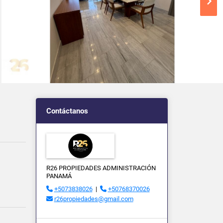
Contáctanos
R26 PROPIEDADES ADMINISTRACIÓN
PANAMÁ
+5073838026
|
+50768370026
r26propiedades@gmail.com