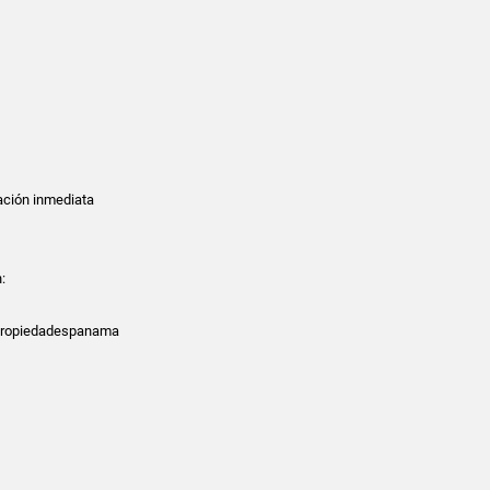
ación inmediata
:
propiedadespanama