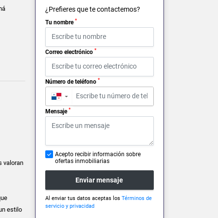
má
¿Prefieres que te contactemos?
*
Tu nombre
*
Correo electrónico
*
Número de teléfono
▼
*
Mensaje
Acepto recibir información sobre
ofertas inmobiliarias
s valoran
Enviar mensaje
que
Al enviar tus datos aceptas los
Términos de
servicio y privacidad
n estilo