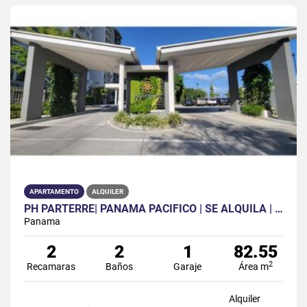
APARTAMENTO
ALQUILER
PH PARTERRE| PANAMA PACIFICO | SE ALQUILA | AMOBLADO| 2R | 2B| 1P
Panama
2
2
1
82.55
2
Recamaras
Baños
Garaje
Área m
Alquiler