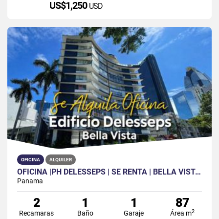
US$1,250
USD
OFICINA
ALQUILER
OFICINA |PH DELESSEPS | SE RENTA | BELLA VISTA | 87M2 | 2 AREAS |1PARK
Panama
2
1
1
87
2
Recamaras
Baño
Garaje
Área m