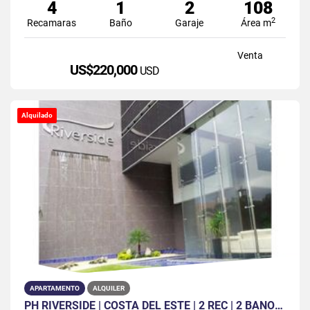
4
1
2
108
2
Recamaras
Baño
Garaje
Área m
Venta
US$220,000
USD
Alquilado
APARTAMENTO
ALQUILER
PH RIVERSIDE | COSTA DEL ESTE | 2 REC | 2 BAÑOS | 2 PARK | AMOBLADO