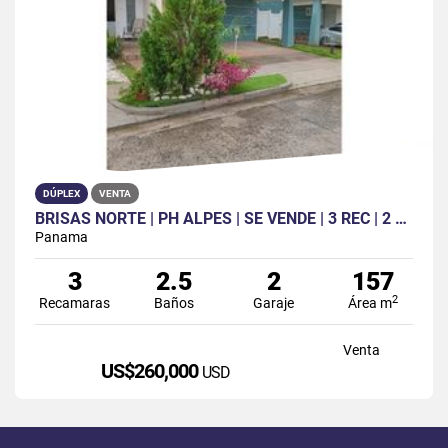
DÚPLEX
VENTA
BRISAS NORTE | PH ALPES | SE VENDE | 3 REC | 2 ½ BAÑ | CBE | 2 PAR
Panama
3
2.5
2
157
2
Recamaras
Baños
Garaje
Área m
Venta
US$260,000
USD