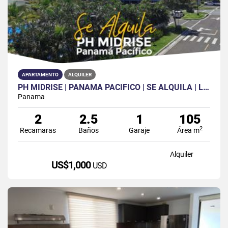
APARTAMENTO
ALQUILER
PH MIDRISE | PANAMÁ PACÍFICO | SE ALQUILA | LÍNEA BLANCA
Panama
2
2.5
1
105
2
Recamaras
Baños
Garaje
Área m
Alquiler
US$1,000
USD