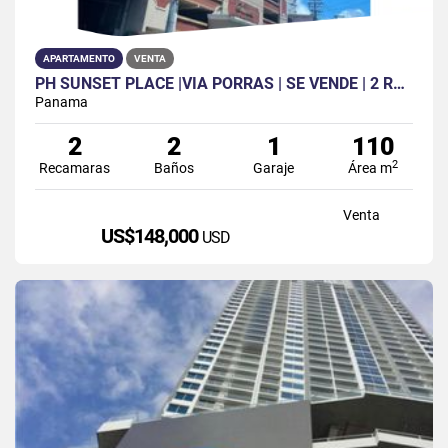
APARTAMENTO
VENTA
PH SUNSET PLACE |VIA PORRAS | SE VENDE | 2 REC| 2 B | 1P |BALCÓN
Panama
2
2
1
110
2
Recamaras
Baños
Garaje
Área m
Venta
US$148,000
USD