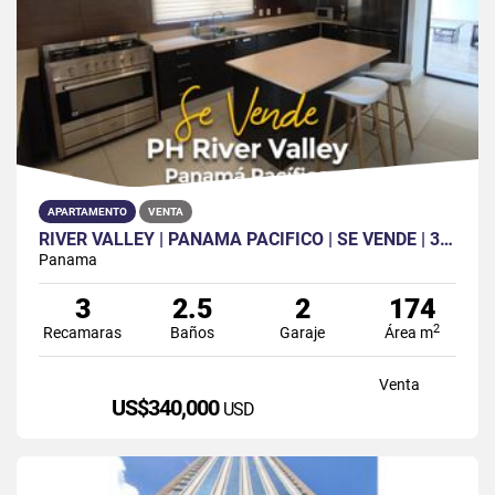
APARTAMENTO
VENTA
RIVER VALLEY | PANAMA PACIFICO | SE VENDE | 3 REC | 2 BAÑOS | CBE
Panama
3
2.5
2
174
2
Recamaras
Baños
Garaje
Área m
Venta
US$340,000
USD