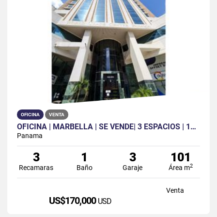
OFICINA
VENTA
OFICINA | MARBELLA | SE VENDE| 3 ESPACIOS | 1B| 3 PARK | KITCHENETTE
Panama
3
1
3
101
2
Recamaras
Baño
Garaje
Área m
Venta
US$170,000
USD