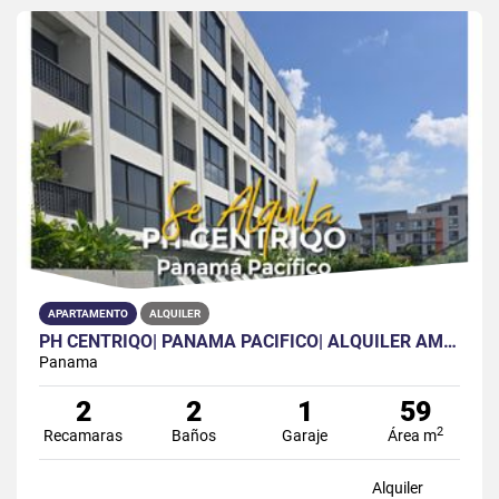
APARTAMENTO
ALQUILER
PH CENTRIQO| PANAMA PACIFICO| ALQUILER AMOBLADO| 2REC| 2 BAÑ | 1 PARK
Panama
2
2
1
59
2
Recamaras
Baños
Garaje
Área m
Alquiler