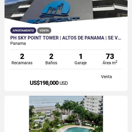
APARTAMENTO
VENTA
PH SKY POINT TOWER | ALTOS DE PANAMA | SE VENDE| 2REC | 2BAÑ| 1 PAR
Panama
2
2
1
73
2
Recamaras
Baños
Garaje
Área m
Venta
US$198,000
USD