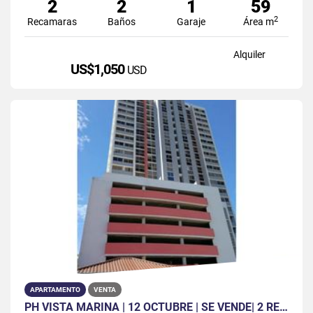
2
2
1
59
2
Recamaras
Baños
Garaje
Área m
Alquiler
US$1,050
USD
APARTAMENTO
VENTA
PH VISTA MARINA | 12 OCTUBRE | SE VENDE| 2 REC | 2 BAÑO | 2 PARKING|