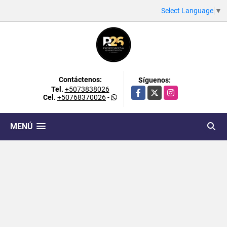
Select Language
▼
Contáctenos:
Síguenos:
Tel.
+5073838026
Facebook
X
Instagram
Cel.
+50768370026
-
MENÚ