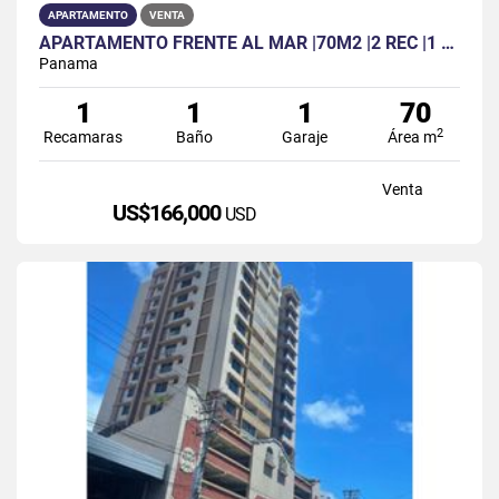
APARTAMENTO
VENTA
APARTAMENTO FRENTE AL MAR |70M2 |2 REC |1 BAÑ | 1 PARK | POR ESTRENAR
Panama
1
1
1
70
2
Recamaras
Baño
Garaje
Área m
Venta
US$166,000
USD