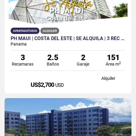
APARTAESTUDIO
ALQUILER
PH MAUI | COSTA DEL ESTE | SE ALQUILA | 3 REC | 2.5 BAÑOS | CBE |
Panama
3
2.5
2
151
2
Recamaras
Baños
Garaje
Área m
Alquiler
US$2,700
USD