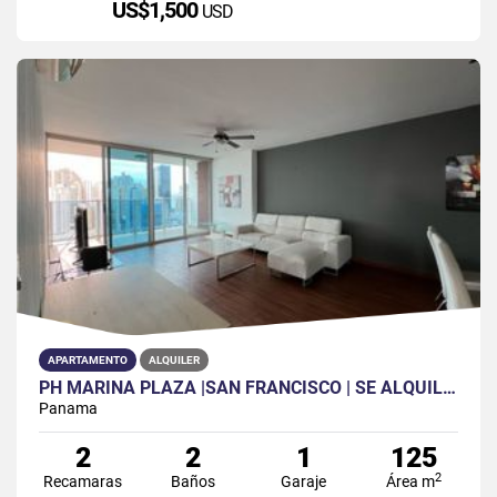
US$1,500
USD
APARTAMENTO
ALQUILER
PH MARINA PLAZA |SAN FRANCISCO | SE ALQUILA | 2 REC | 2 BAÑOS |1PAR
Panama
2
2
1
125
2
Recamaras
Baños
Garaje
Área m