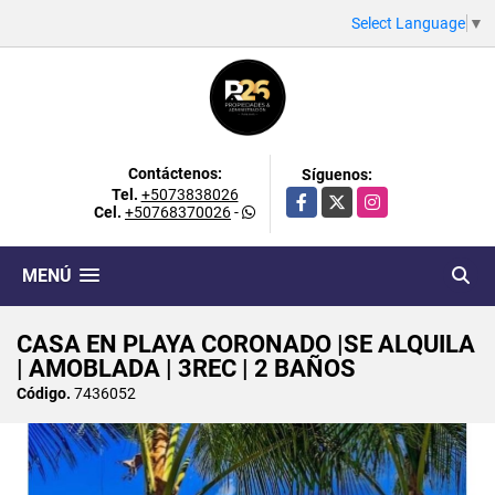
Select Language
▼
Contáctenos:
Síguenos:
Tel.
+5073838026
Facebook
X
Instagram
Cel.
+50768370026
-
MENÚ
CASA EN PLAYA CORONADO |SE ALQUILA
| AMOBLADA | 3REC | 2 BAÑOS
Código.
7436052