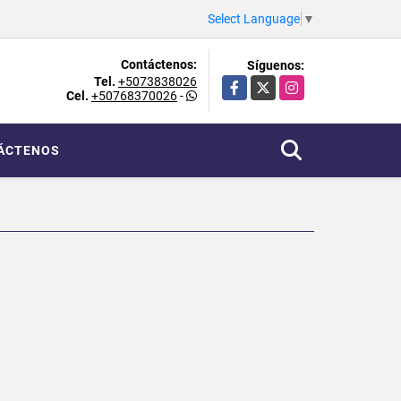
Select Language
▼
Contáctenos:
Síguenos:
Tel.
+5073838026
Facebook
X
Instagram
Cel.
+50768370026
-
ÁCTENOS