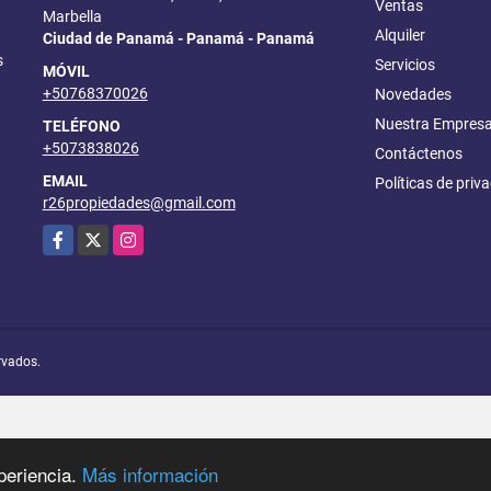
Ventas
Marbella
Alquiler
Ciudad de Panamá - Panamá - Panamá
s
Servicios
MÓVIL
+50768370026
Novedades
Nuestra Empres
TELÉFONO
+5073838026
Contáctenos
EMAIL
Políticas de priv
r26propiedades@gmail.com
Facebook
X
Instagram
rvados.
periencia.
Más información