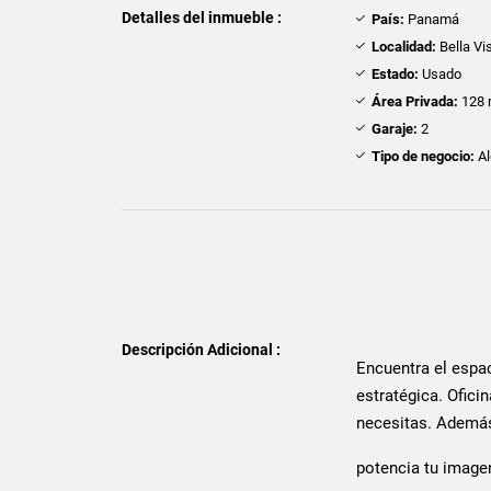
Detalles del inmueble :
País:
Panamá
Localidad:
Bella Vi
Estado:
Usado
Área Privada:
128 
Garaje:
2
Tipo de negocio:
Al
Descripción Adicional :
Encuentra el espac
estratégica. Ofic
necesitas. Ademá
potencia tu image