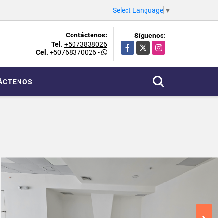
Select Language
▼
Contáctenos:
Síguenos:
Tel.
+5073838026
Facebook
X
Instagram
Cel.
+50768370026
-
ÁCTENOS