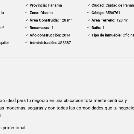
Provincia:
Panamá
Ciudad:
Ciudad de Pana
sta
Zona:
Obarrio
Código:
8586761
Área Construida:
128 m²
Área Terreno:
128 m²
m²
Recamaras:
1
Baño:
1
Año construcción:
2014
Tipo de inmueble:
Oficin
quiler
Administración:
US$387
io ideal para tu negocio en una ubicación totalmente céntrica y
inas modernas, seguras y con todas las comodidades que tu negoci
s
n profesional.