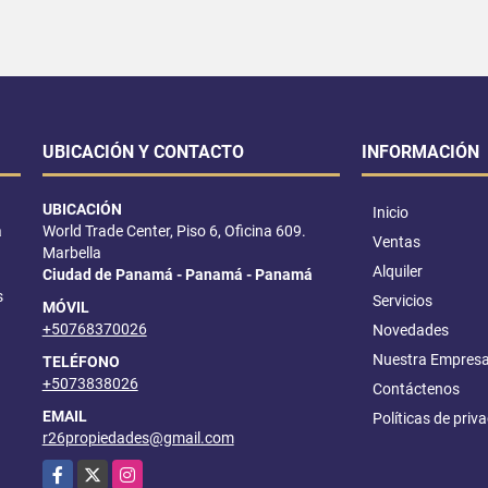
UBICACIÓN Y CONTACTO
INFORMACIÓN
UBICACIÓN
Inicio
a
World Trade Center, Piso 6, Oficina 609.
Ventas
Marbella
Alquiler
Ciudad de Panamá - Panamá - Panamá
s
Servicios
MÓVIL
+50768370026
Novedades
Nuestra Empres
TELÉFONO
+5073838026
Contáctenos
EMAIL
Políticas de priv
r26propiedades@gmail.com
Facebook
X
Instagram