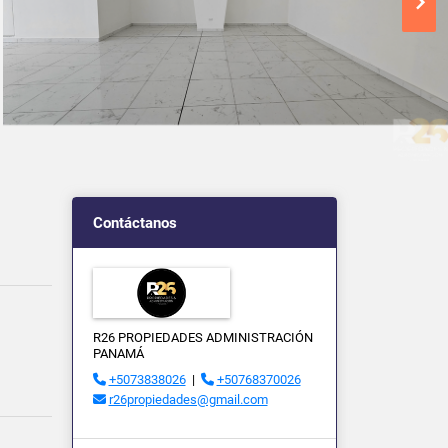
Contáctanos
R26 PROPIEDADES ADMINISTRACIÓN
PANAMÁ
+5073838026
|
+50768370026
r26propiedades@gmail.com