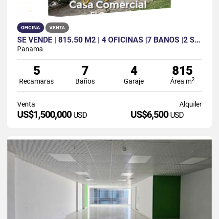
OFICINA
VENTA
SE VENDE | 815.50 M2 | 4 OFICINAS |7 BAÑOS |2 SALONES | 4 PARKING
Panama
5
7
4
815
2
Recamaras
Baños
Garaje
Área m
Venta
Alquiler
US$1,500,000
US$6,500
USD
USD