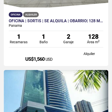
OFICINA
ALQUILER
OFICINA | SORTIS | SE ALQUILA | OBARRIO| 128 M2 | SIN DIVISIONES
Panama
1
1
2
128
2
Recamaras
Baño
Garaje
Área m
Alquiler
US$1,560
USD