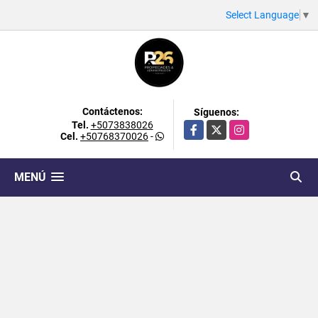
Select Language
▼
Contáctenos:
Síguenos:
Tel.
+5073838026
Facebook
X
Instagram
Cel.
+50768370026
-
MENÚ