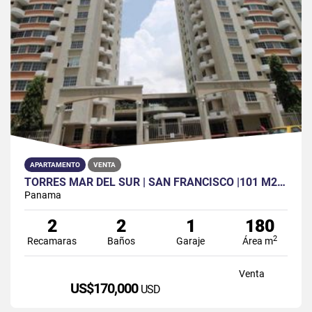
APARTAMENTO
VENTA
TORRES MAR DEL SUR | SAN FRANCISCO |101 M2 | 2 REC | 2 BAÑOS | 1 PAR
Panama
2
2
1
180
2
Recamaras
Baños
Garaje
Área m
Venta
US$170,000
USD