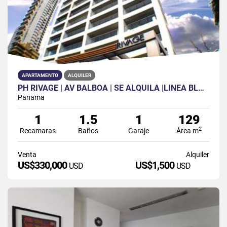
APARTAMENTO
ALQUILER
PH RIVAGE | AV BALBOA | SE ALQUILA |LINEA BLACA | 1R | 1.5B |1P|
Panama
1
1.5
1
129
2
Recamaras
Baños
Garaje
Área m
Venta
Alquiler
US$330,000
US$1,500
USD
USD