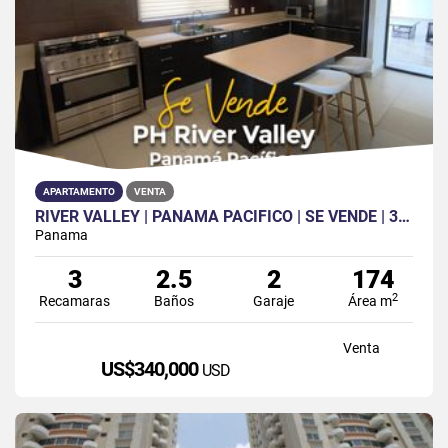
APARTAMENTO
VENTA
RIVER VALLEY | PANAMA PACIFICO | SE VENDE | 3 REC | 2 BAÑOS | CBE
Panama
3
2.5
2
174
2
Recamaras
Baños
Garaje
Área m
Venta
US$340,000
USD